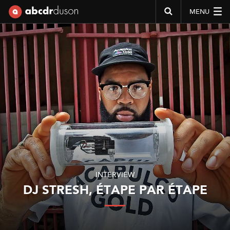
MENU
Abcdr du Son
INTERVIEW
DJ STRESH, ÉTAPE PAR ÉTAPE