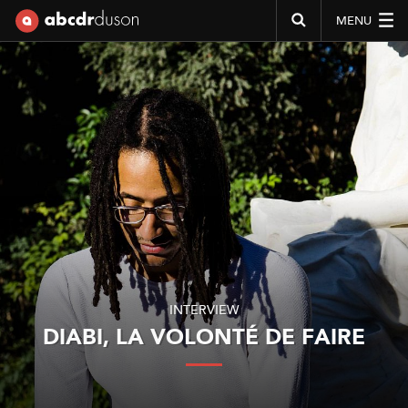
MENU
Abcdr du Son
INTERVIEW
DIABI, LA VOLONTÉ DE FAIRE