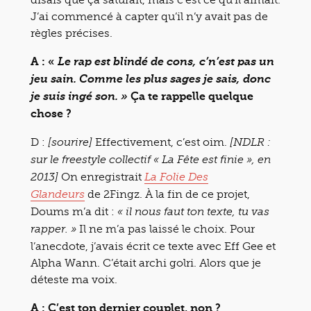
J’ai commencé à capter qu’il n’y avait pas de
règles précises.
A : «
Le rap est blindé de cons, c’n’est pas un
jeu sain. Comme les plus sages je sais, donc
Ça te rappelle quelque
je suis ingé son. »
chose ?
D :
Effectivement, c’est oim.
[sourire]
[NDLR :
sur le freestyle collectif « La Fête est finie », en
On enregistrait
2013]
La Folie Des
de 2Fingz. À la fin de ce projet,
Glandeurs
Doums m’a dit :
« il nous faut ton texte, tu vas
Il ne m’a pas laissé le choix. Pour
rapper. »
l’anecdote, j’avais écrit ce texte avec Eff Gee et
Alpha Wann. C’était archi golri. Alors que je
déteste ma voix.
A : C’est ton dernier couplet, non ?