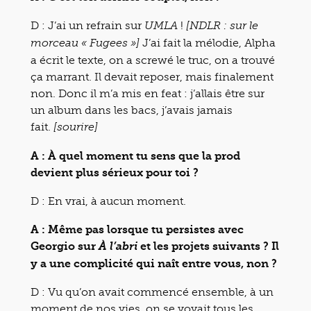
D : J’ai un refrain sur
!
UMLA
[NDLR : sur le
J’ai fait la mélodie, Alpha
morceau « Fugees »]
a écrit le texte, on a screwé le truc, on a trouvé
ça marrant. Il devait reposer, mais finalement
non. Donc il m’a mis en feat : j’allais être sur
un album dans les bacs, j’avais jamais
fait.
[sourire]
A : À quel moment tu sens que la prod
devient plus sérieux pour toi ?
D : En vrai, à aucun moment.
A : Même pas lorsque tu persistes avec
Georgio sur
et les projets suivants ? Il
À l’abri
y a une complicité qui naît entre vous, non ?
D : Vu qu’on avait commencé ensemble, à un
moment de nos vies, on se voyait tous les