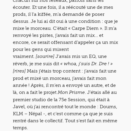
chacun sur nos réseaux, parfois sans les
écouter. Et une fois, il a réécouté une de mes
prods, il l’a kiffée, m’a demandé de poser
dessus. Je lui ai dit oui à une condition : que je
mixe le morceau. C’était « Carpe Diem ». Il m’a
renvoyé les pistes, j’avais fait un mix… et
encore, ce serait offensant d’appeler ça un mix
pour les gens qui mixent
vraiment.
J’avais mis un EQ, une
[sourire]
réverb, je me suis dit
« whoa, j’suis Dr. Dre ! »
Mais j’étais trop content : j’avais fait une
[rires]
prod et mixé un morceau, j’avais fait mon
année ! Après, il m’en a envoyé un autre, et de
là, on a fait le projet
. J’étais allé au
Mon Prisme
premier studio de la 75e Session, qui était à
Javel, où j’ai rencontré tout le monde : Doums,
KLM – Népal -, et c’est comme ça que je suis
rentré dans le collectif. Tout s’est fait en même
temps.