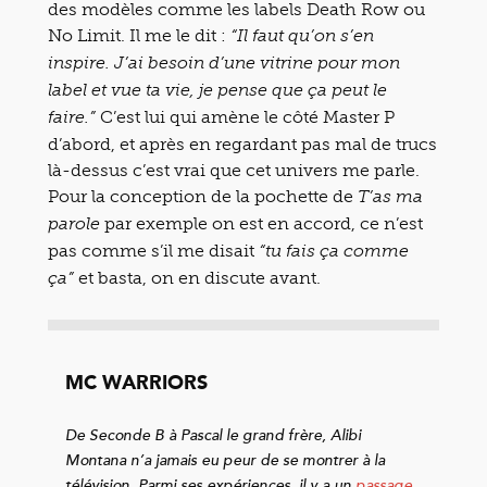
des modèles comme les labels Death Row ou
No Limit. Il me le dit :
“Il faut qu’on s’en
inspire. J’ai besoin d’une vitrine pour mon
label et vue ta vie, je pense que ça peut le
C’est lui qui amène le côté Master P
faire.”
d’abord, et après en regardant pas mal de trucs
là-dessus c’est vrai que cet univers me parle.
Pour la conception de la pochette de
T’as ma
par exemple on est en accord, ce n’est
parole
pas comme s’il me disait
“tu fais ça comme
et basta, on en discute avant.
ça”
MC WARRIORS
De Seconde B à Pascal le grand frère, Alibi
Montana n’a jamais eu peur de se montrer à la
télévision. Parmi ses expériences, il y a un
passage