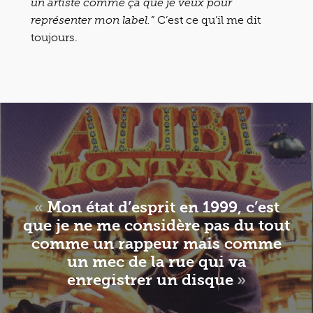
un artiste comme ça que je veux pour
C’est ce qu’il me dit
représenter mon label.”
toujours.
«
Mon état d’esprit en 1999, c’est
que je ne me considère pas du tout
comme un rappeur mais comme
un mec de la rue qui va
enregistrer un disque
»