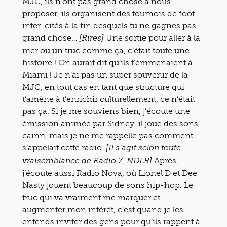
MJC, ils n’ont pas grand chose à nous
proposer, ils organisent des tournois de foot
inter-cités à la fin desquels tu ne gagnes pas
grand chose…
Une sortie pour aller à la
[Rires]
mer ou un truc comme ça, c’était toute une
histoire ! On aurait dit qu’ils t’emmenaient à
Miami ! Je n’ai pas un super souvenir de la
MJC, en tout cas en tant que structure qui
t’amène à t’enrichir culturellement, ce n’était
pas ça. Si je me souviens bien, j’écoute une
émission animée par Sidney, il joue des sons
cainri, mais je ne me rappelle pas comment
s’appelait cette radio.
[Il s’agit selon toute
Après,
vraisemblance de Radio 7, NDLR]
j’écoute aussi Radio Nova, où Lionel D et Dee
Nasty jouent beaucoup de sons hip-hop. Le
truc qui va vraiment me marquer et
augmenter mon intérêt, c’est quand je les
entends inviter des gens pour qu’ils rappent à