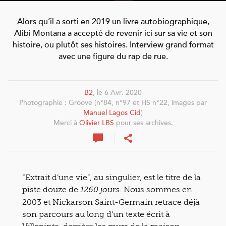
Alors qu’il a sorti en 2019 un livre autobiographique,
Alibi Montana a accepté de revenir ici sur sa vie et son
histoire, ou plutôt ses histoires. Interview grand format
avec une figure du rap de rue.
B2
, le 6 Avr. 2020
Photographie : Groove (n°84, n°97 et HS n°22, images par
Manuel Lagos Cid
)
Merci à
Olivier LBS
pour ses archives.
“Extrait d’une vie”, au singulier, est le titre de la
piste douze de
. Nous sommes en
1260 jours
2003 et Nickarson Saint-Germain retrace déjà
son parcours au long d’un texte écrit à