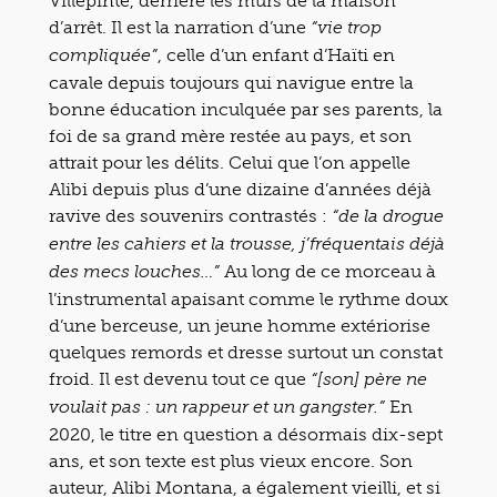
Villepinte, derrière les murs de la maison
d’arrêt. Il est la narration d’une
“vie trop
, celle d’un enfant d’Haïti en
compliquée”
cavale depuis toujours qui navigue entre la
bonne éducation inculquée par ses parents, la
foi de sa grand mère restée au pays, et son
attrait pour les délits. Celui que l’on appelle
Alibi depuis plus d’une dizaine d’années déjà
ravive des souvenirs contrastés :
“de la drogue
entre les cahiers et la trousse, j’fréquentais déjà
Au long de ce morceau à
des mecs louches…”
l’instrumental apaisant comme le rythme doux
d’une berceuse, un jeune homme extériorise
quelques remords et dresse surtout un constat
froid. Il est devenu tout ce que
“[son] père ne
En
voulait pas : un rappeur et un gangster.”
2020, le titre en question a désormais dix-sept
ans, et son texte est plus vieux encore. Son
auteur, Alibi Montana, a également vieilli, et si