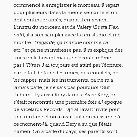
commencé à enregistrer le morceau, il repart
pour plusieurs dates la même semaine et on
doit continuer après, quand il en revient.
L’instru du morceau est de Valéry
[Busta Flex,
, il a son sampler avec lui en studio et me
ndlr]
montre :
“regarde, ça marche comme ça
et ça ne m’intéresse pas, il m’explique des
etc.”
trucs en le faisant mais je n’écoute même
pas !
J’ai toujours été attiré par l’écriture,
[Rires]
par le fait de faire des rimes, des couplets, de
les rapper, mais les instruments, ça ne m’a
jamais parlé, je ne sais pas pourquoi ! Sur
l’album, il y aussi Kery James. Avec Kery, on
s’était rencontrés une première fois à l’époque
de Vicelards Records. Dj Tal l’avait invité pour
une mixtape et on a avait fait connaissance à
ce moment-là, quand Kery a su que j’étais
haïtien. On a parlé du pays, ses parents sont