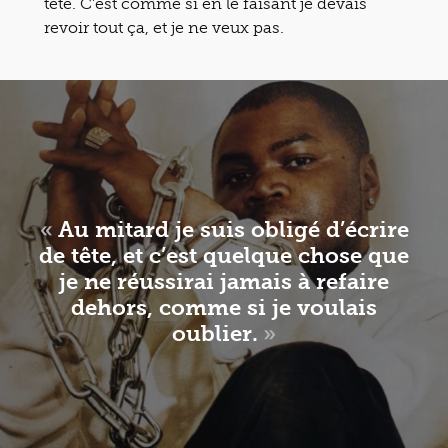
tête. C’est comme si en le faisant je devais
revoir tout ça, et je ne veux pas.
«
Au mitard je suis obligé d’écrire
de tête, et c’est quelque chose que
je ne réussirai jamais à refaire
dehors, comme si je voulais
oublier.
»