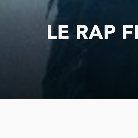
LE RAP 
Dans son nouveau podca
rap francophone de 