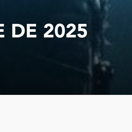
 DE 2025
r du Son revient sur le
lbums et artistes de