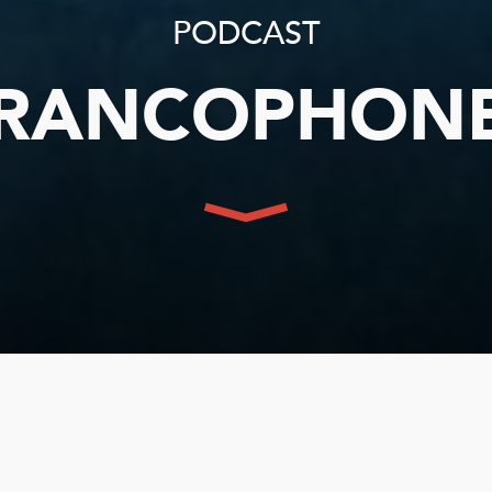
PODCAST
FRANCOPHONE
st trimestriel, la rédaction de l’Abcd
2025 en présentant ses producteurs, a