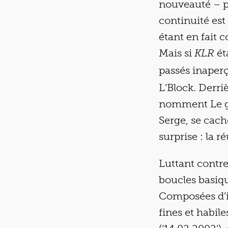
nouveauté – p
continuité est
étant en fait
Mais si
ét
KLR
passés inaper
L’Block. Derri
nomment Le g
Serge, se cac
surprise : la r
Luttant contre
boucles basiq
Composées d’i
fines et habil