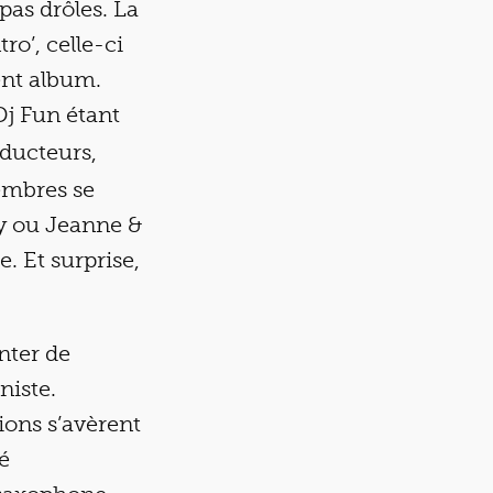
as drôles. La
o’, celle-ci
ent album.
Dj Fun étant
ducteurs,
membres se
y ou Jeanne &
. Et surprise,
nter de
niste.
ons s’avèrent
é