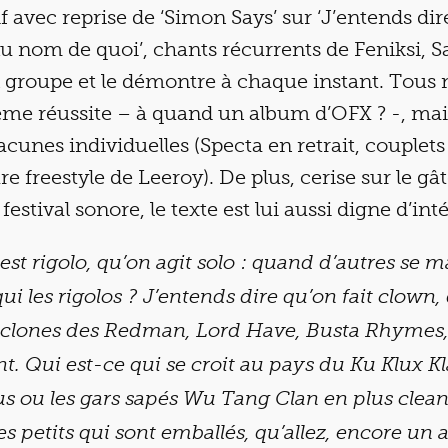
if avec reprise de ‘Simon Says’ sur ‘J’entends di
Au nom de quoi’, chants récurrents de Feniksi, Sa
n groupe et le démontre à chaque instant. Tous n
ême réussite – à quand un album d’OFX ? -, mai
lacunes individuelles (Specta en retrait, couplets
re freestyle de Leeroy). De plus, cerise sur le gâ
 festival sonore, le texte est lui aussi digne d’inté
 est rigolo, qu’on agit solo : quand d’autres se
qui les rigolos ? J’entends dire qu’on fait clown,
s clones des Redman, Lord Have, Busta Rhymes, 
nt. Qui est-ce qui se croit au pays du Ku Klux Kl
s ou les gars sapés Wu Tang Clan en plus clean 
es petits qui sont emballés, qu’allez, encore un 