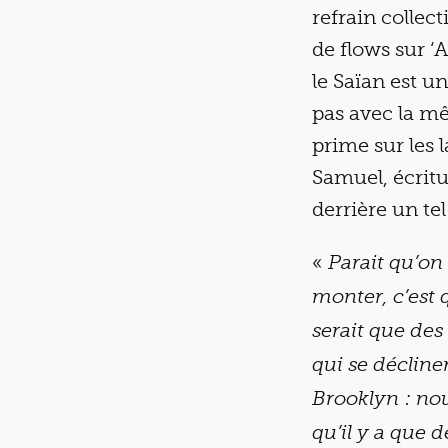
refrain collect
de flows sur ‘
le Saïan est u
pas avec la m
prime sur les 
Samuel, écritu
derrière un tel
«
Parait qu’on
monter, c’est 
serait que de
qui se décline
Brooklyn : nou
qu’il y a que d