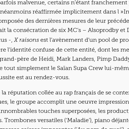
arfois malvenue, certains n’étant franchement p
 néanmoins réaffirmée implicitement dans l »Intr
 composée des dernières mesures de leur précéd
ait la consécration de six MC’s – Alsoprodby et 
çus -,
est l’avènement d’un pool de pro
X raisons
ère l’identité confuse de cette entité, dont les 
rand-père de Heidi, Mark Landers, Pimp Dadd
he tout simplement le Saïan Supa Crew lui-même
éussite est au rendez-vous.
 la réputation collée au rap français de se conte
ues, le groupe accomplit une oeuvre impression
nnombrables touches superposées, les producti
es. Trombones versatiles (‘Maladie’), piano déjant