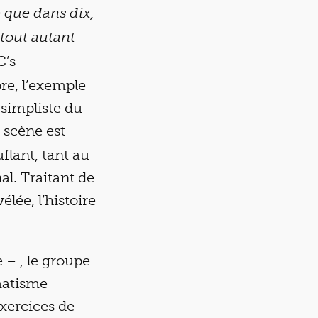
se que dans dix,
 tout autant
C’s
ore, l’exemple
 simpliste du
 scène est
flant, tant au
al. Traitant de
lée, l’histoire
 – , le groupe
matisme
exercices de