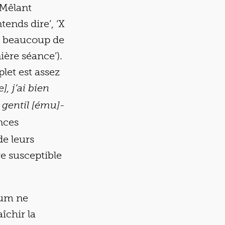
 Mêlant
tends dire’, ‘X
que beaucoup de
ière séance’).
let est assez
, j’ai bien
p gentil [ému]-
nces
e leurs
e susceptible
bum ne
îchir la