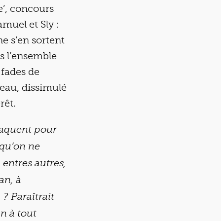
re’, concours
muel et Sly :
e s’en sortent
s l’ensemble
 fades de
teau, dissimulé
rêt.
 maquent pour
 qu’on ne
entres autres,
an, à
? Paraîtrait
an à tout