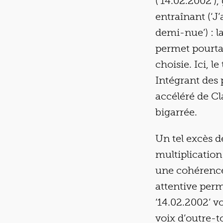
(‘14.02.2002’)
entraînant (‘J’
demi-nue’) : la
permet pourta
choisie. Ici, 
Intégrant des
accéléré de C
bigarrée.
Un tel excès d
multiplicatio
une cohérence
attentive perme
‘14.02.2002’ v
voix d’outre-t