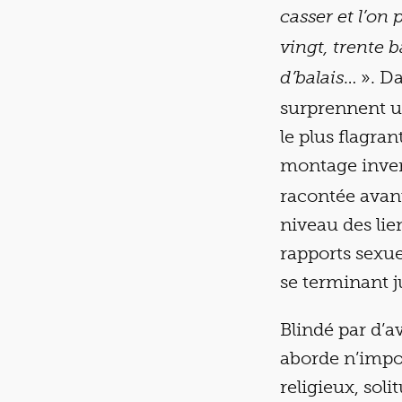
casser et l’on 
vingt, trente 
… ». Da
d’balais
surprennent un
le plus flagra
montage invers
racontée avant
niveau des lie
rapports sexue
se terminant ju
Blindé par d’a
aborde n’impo
religieux, soli