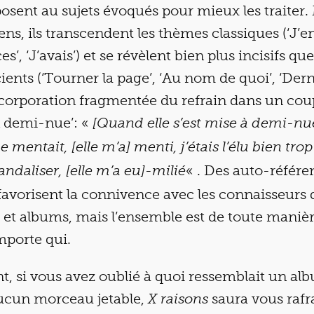
posent au sujets évoqués pour mieux les traiter.
ens, ils transcendent les thèmes classiques (‘J’en
ces’, ‘J’avais’) et se révèlent bien plus incisifs 
ents (‘Tourner la page’, ‘Au nom de quoi’, ‘Dern
corporation fragmentée du refrain dans un coup
‘A demi-nue’: «
[Quand elle s’est mise à demi-nue]
e mentait, [elle m’a] menti, j’étais l’élu bien tro
« . Des auto-référe
candaliser, [elle m’a eu]-milié
avorisent la connivence avec les connaisseurs d
et albums, mais l’ensemble est de toute manièr
mporte qui.
, si vous avez oublié à quoi ressemblait un al
ucun morceau jetable,
saura vous rafra
X raisons