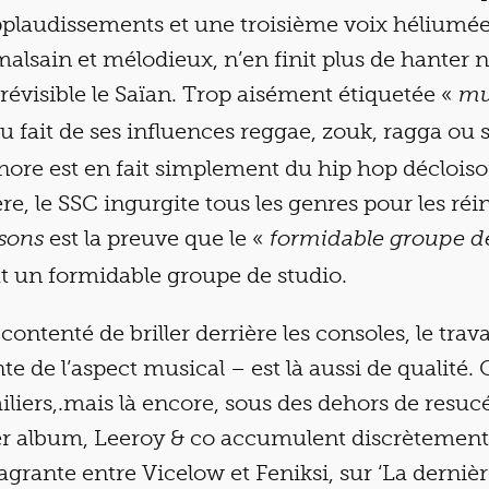
pplaudissements et une troisième voix héliumé
, malsain et mélodieux, n’en finit plus de hanter 
prévisible le Saïan. Trop aisément étiquetée «
mu
u fait de ses influences reggae, zouk, ragga ou s
ore est en fait simplement du hip hop décloison
re, le SSC ingurgite tous les genres pour les réi
est la preuve que le «
isons
formidable groupe d
t un formidable groupe de studio.
contenté de briller derrière les consoles, le trava
te de l’aspect musical – est là aussi de qualité. C
iliers,.mais là encore, sous des dehors de resuc
r album, Leeroy & co accumulent discrètement l
grante entre Vicelow et Feniksi, sur ‘La dernièr