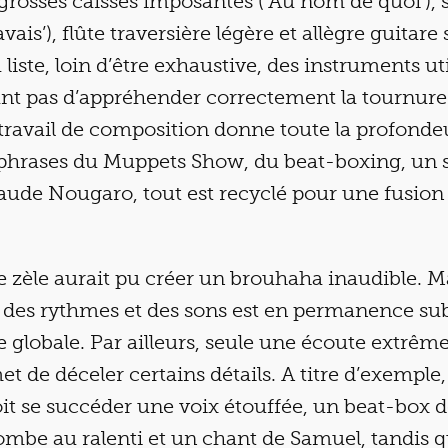
, grosses caisses imposantes (‘Au nom de quoi’)
avais’), flûte traversière légère et allègre guitare
 liste, loin d’être exhaustive, des instruments ut
nt pas d’appréhender correctement la tournure
le travail de composition donne toute la profonde
 phrases du Muppets Show, du beat-boxing, un
laude Nougaro, tout est recyclé pour une fusio
e zèle aurait pu créer un brouhaha inaudible. Ma
n des rythmes et des sons est en permanence s
 globale. Par ailleurs, seule une écoute extrê
t de déceler certains détails. A titre d’exemple, 
oit se succéder une voix étouffée, un beat-box 
ombe au ralenti et un chant de Samuel, tandis q