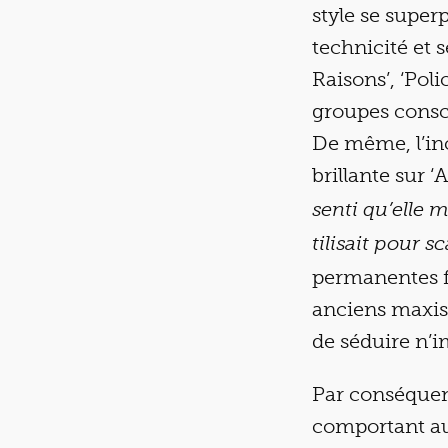
style se super
technicité et s
Raisons’, ‘Poli
groupes consci
De même, l’in
brillante sur 
senti qu’elle m
tilisait pour s
permanentes f
anciens maxis 
de séduire n’i
Par conséquent
comportant a