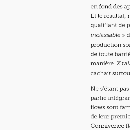
en fond des a
Et le résultat
qualifiant de 
» d
inclassable
production son
de toute barriè
manière.
X ra
cachait surtou
Ne s’étant pas 
partie intégran
flows sont fam
de leur premie
Connivence fla