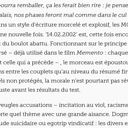
pourra remballer, ça les ferait bien rire : je pen
balais, nos phases feront mal comme dans le cul
ns un style d’écriture morcelé et explosif, les M
e nouvelle fois. ‘14.02.2002’ est, cette fois enc
nt du boulot abattu. Fonctionnant sur le principe
é – déjà utilisé dans le film
: chaque
Memento
 celle qui a précède – , le morceau est époustou
ns entre les couplets qu’au niveau du résumé fin
ls non protégés, la morale n’est pourtant pas révé
ste avant les résultats du test.
veugles accusations – incitation au viol, racisme
rte quel thème avec une grande aisance. Dog
tude suicidaire ou egotrip vindicatif : les divers 