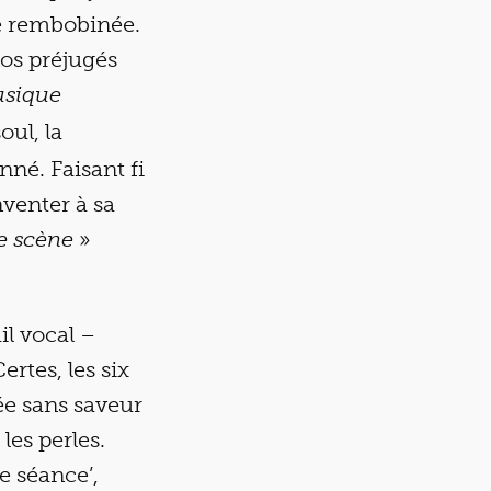
e rembobinée.
nos préjugés
sique
oul, la
né. Faisant fi
nventer à sa
»
e scène
il vocal –
ertes, les six
ée sans saveur
es perles.
e séance’,