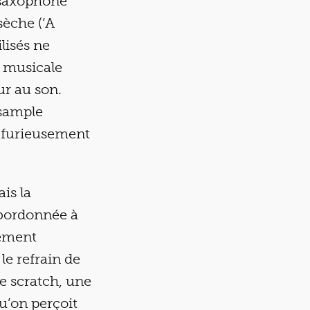
, saxophone
 sèche (‘A
ilisés ne
 musicale
ur au son.
 sample
n furieusement
is la
ubordonnée à
mement
le refrain de
de scratch, une
u’on perçoit