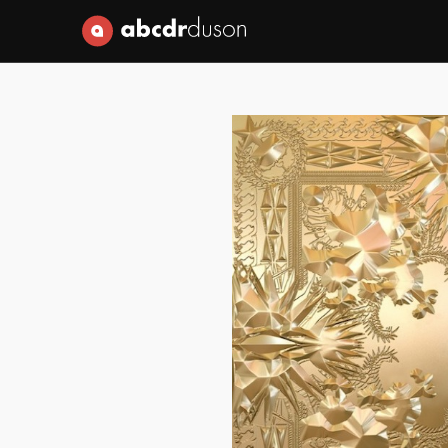
Abcdr du Son