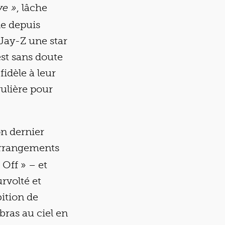
, lâche
ve »
le depuis
Jay-Z une star
est sans doute
 fidèle à leur
gulière pour
on dernier
arrangements
 Off » – et
rvolté et
bition de
bras au ciel en