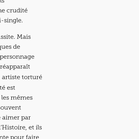
ls
ne crudité
-single.
ssite. Mais
lques de
e personnage
 réapparaît
artiste torturé
té est
s les mêmes
 souvent
e aimer par
istoire, et ils
nte pour faire