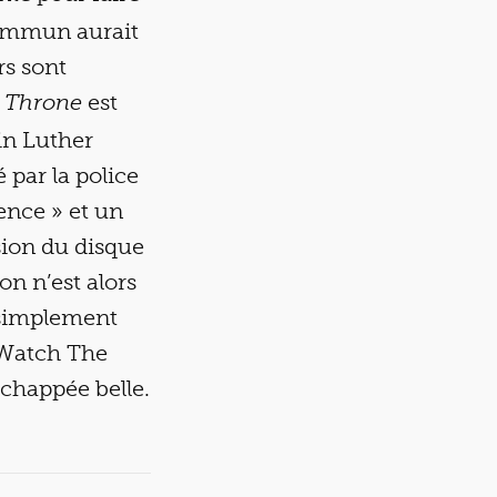
 commun aurait
rs sont
est
 Throne
in Luther
 par la police
lence » et un
sion du disque
n n’est alors
t simplement
, Watch The
échappée belle.