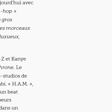
ujourd’hui avec
p-hop »
s gros
 des morceaux
 luxueux,
y-Z et Kanye
. Le
hrone
e-studios de
bi. « H.A.M. »,
 un beat
peurs
 dans un