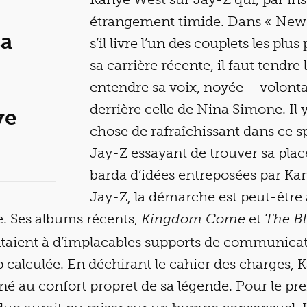
étrangement timide. Dans « Ne
sa
s’il livre l’un des couplets les plu
sa carrière récente, il faut tendre 
entendre sa voix, noyée – volont
derrière celle de Nina Simone. Il 
ye
chose de rafraîchissant dans ce s
Jay-Z essayant de trouver sa plac
barda d’idées entreposées par Ka
Jay-Z, la démarche est peut-être 
e. Ses albums récents,
et
Kingdom Come
The Bl
entaient à d’implacables supports de communica
rop calculée. En déchirant le cahier des charges,
né au confort propret de sa légende. Pour le pre