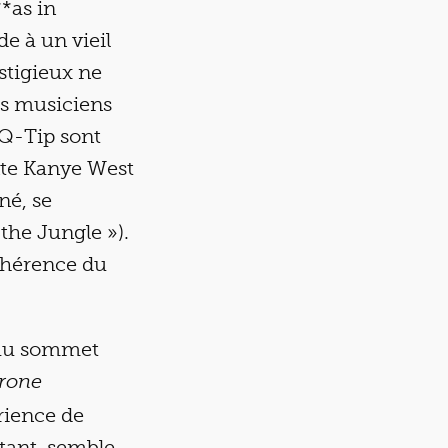
**as in
de à un vieil
estigieux ne
es musiciens
 Q-Tip sont
inte Kanye West
né, se
the Jungle »).
cohérence du
 au sommet
rone
rience de
stant, semble