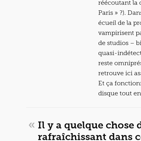
réécoutant la c
Paris » ?). Da
écueil de la p
vampirisent p
de studios – b
quasi-indétect
reste omniprés
retrouve ici a
Et ça fonction
disque tout e
«
Il y a quelque chose 
rafraîchissant dans c