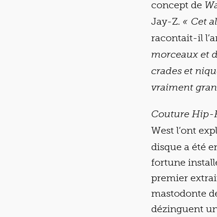
concept de
Wa
Jay-Z.
« Cet a
racontait-il l
morceaux et de
crades et niq
vraiment gran
Couture Hip-
West l’ont exp
disque a été e
fortune instal
premier extrai
mastodonte de 
dézinguent une