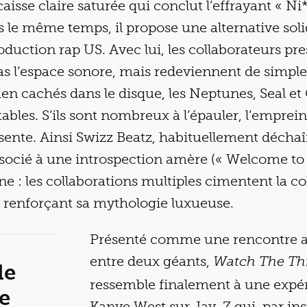
aisse claire saturée qui conclut l’effrayant « Ni
ns le même temps, il propose une alternative soli
roduction rap US. Avec lui, les collaborateurs pr
as l’espace sonore, mais redeviennent de simpl
ien cachés dans le disque, les Neptunes, Seal et
ables. S’ils sont nombreux à l’épauler, l’empre
ente. Ainsi Swizz Beatz, habituellement déchaî
ssocié à une introspection amère (« Welcome to 
ne : les collaborations multiples cimentent la 
n renforçant sa mythologie luxueuse.
Présenté comme une rencontre
entre deux géants,
Watch The Th
de
ressemble finalement à une expé
e
Kanye West sur Jay-Z qui, par in