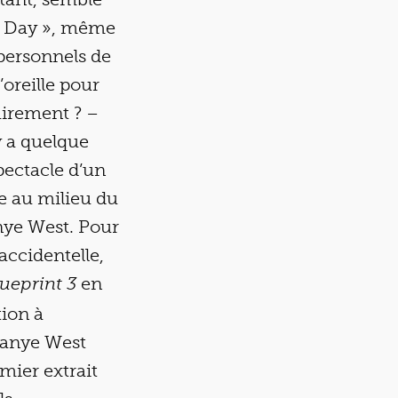
w Day », même
s personnels de
l’oreille pour
airement ? –
y a quelque
pectacle d’un
e au milieu du
nye West. Pour
accidentelle,
en
ueprint 3
tion à
 Kanye West
mier extrait