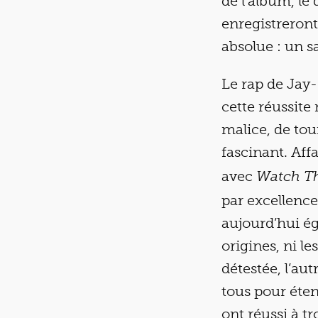
de l’album, le
enregistreront
absolue : un s
Le rap de Jay-
cette réussite
malice, de tou
fascinant. Aff
avec
Watch T
par excellence
aujourd’hui é
origines, ni l
détestée, l’au
tous pour éten
ont réussi à t