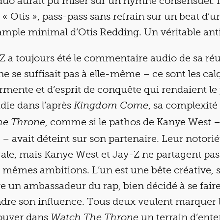
 duo aurait pu miser sur un hymne consensuel. I
 « Otis », pass-pass sans refrain sur un beat d’u
ample minimal d’Otis Redding. Un véritable anti
Z a toujours été le commentaire audio de sa réu
 ne se suffisait pas à elle-même – ce sont les ca
rmente et d’esprit de conquête qui rendaient l
adie dans l’après
, sa complexité
Kingdom Come
, comme si le pathos de Kanye West – 
he Throne
 – avait déteint sur son partenaire. Leur notorié
gale, mais Kanye West et Jay-Z ne partagent pa
es mêmes ambitions. L’un est une bête créative,
tre un ambassadeur du rap, bien décidé à se fair
dre son influence. Tous deux veulent marquer l’H
rouver dans
un terrain d’ente
Watch The Throne