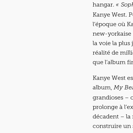
hangar.
« Soph
Kanye West. P
l’époque où K
new-yorkaise –
la voie la plus 
réalité de mil
que l’album fi
Kanye West es
album,
My Bea
grandioses – o
prolonge à l’e
décadent – la 
construire un 