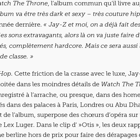
, l’album commun qu’il livre a
tch The Throne
lbum va être très dark et sexy – très couture hi
’année dernière.
« Jay-Z et moi, on a déjà fait de
s sons extravagants, alors là on va juste faire
ués, complètement hardcore. Mais ce sera aussi
de classe. »
Cette friction de la crasse avec le luxe, Ja
Hop.
loitée dans les moindres détails de
Watch The T
nregistré à l’arrache, ou presque, dans des hom
lés dans des palaces à Paris, Londres ou Abu Dha
t de l’album, superpose des chœurs d’opéra sur
Lex Luger. Dans le clip d' »Otis », les deux rap
 berline hors de prix pour faire des dérapages