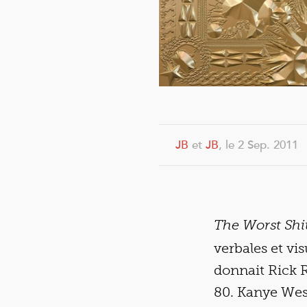
JB
et
JB
, le 2 Sep. 2011
The Worst Shit
verbales et vis
donnait Rick 
80. Kanye West