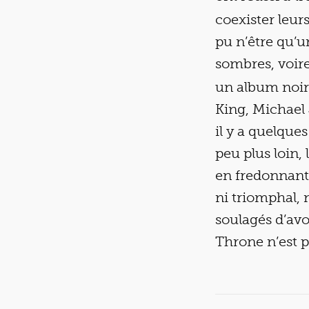
coexister leur
pu n’être qu’un
sombres, voire
un album noir
King, Michael 
il y a quelques
peu plus loin,
en fredonnant 
ni triomphal, 
soulagés d’avo
Throne n’est p