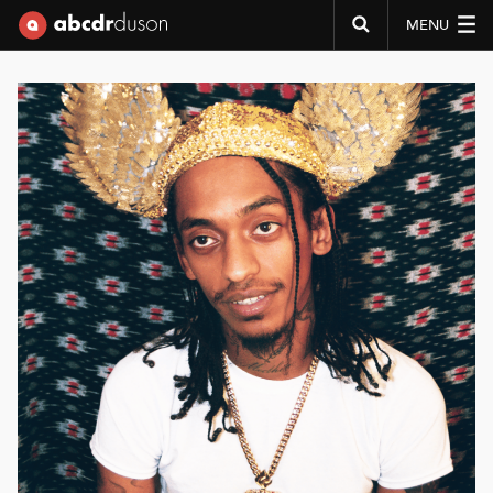
MENU
Abcdr du Son