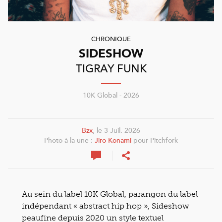
CHRONIQUE
SIDESHOW
TIGRAY FUNK
10K Global - 2026
Bzx
, le 3 Juil. 2026
Photo à la une :
Jiro Konami
pour Pitchfork
Au sein du label 10K Global, parangon du label
indépendant « abstract hip hop », Sideshow
peaufine depuis 2020 un style textuel