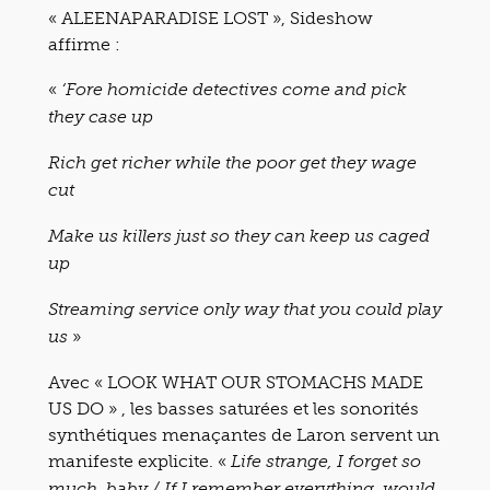
« ALEENAPARADISE LOST », Sideshow
affirme :
«
‘Fore homicide detectives come and pick
they case up
Rich get richer while the poor get they wage
cut
Make us killers just so they can keep us caged
up
Streaming service only way that you could play
»
us
Avec « LOOK WHAT OUR STOMACHS MADE
US DO » , les basses saturées et les sonorités
synthétiques menaçantes de Laron servent un
manifeste explicite. «
Life strange, I forget so
much, baby / If I remember everything, would