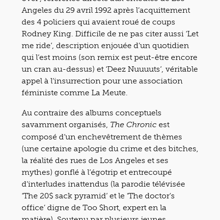
Angeles du 29 avril 1992 après l’acquittement
des 4 policiers qui avaient roué de coups
Rodney King. Difficile de ne pas citer aussi ‘Let
me ride’, description enjouée d’un quotidien
qui l’est moins (son remix est peut-être encore
un cran au-dessus) et ‘Deez Nuuuuts’, véritable
appel à l’insurrection pour une association
féministe comme La Meute.
Au contraire des albums conceptuels
savamment organisés,
est
The Chronic
composé d’un enchevêtrement de thèmes
(une certaine apologie du crime et des bitches,
la réalité des rues de Los Angeles et ses
mythes) gonflé à l’égotrip et entrecoupé
d’interludes inattendus (la parodie télévisée
‘The 20$ sack pyramid’ et le ‘The doctor’s
office’ digne de Too $hort, expert en la
matière). Soutenu par plusieurs jeunes