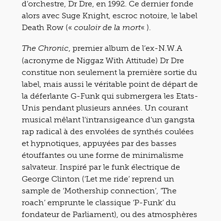
d’orchestre, Dr Dre, en 1992. Ce dernier fonde
alors avec Suge Knight, escroc notoire, le label
Death Row («
« ).
couloir de la mort
, premier album de l’ex-N.W.A
The Chronic
(acronyme de Niggaz With Attitude) Dr Dre
constitue non seulement la première sortie du
label, mais aussi le véritable point de départ de
la déferlante G-Funk qui submergera les Etats-
Unis pendant plusieurs années. Un courant
musical mêlant l’intransigeance d’un gangsta
rap radical à des envolées de synthés coulées
et hypnotiques, appuyées par des basses
étouffantes ou une forme de minimalisme
salvateur. Inspiré par le funk électrique de
George Clinton (‘Let me ride’ reprend un
sample de ‘Mothership connection’, ‘The
roach’ emprunte le classique ‘P-Funk’ du
fondateur de Parliament), ou des atmosphères