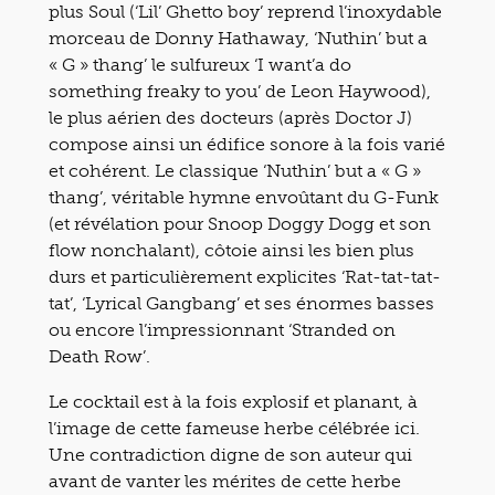
plus Soul (‘Lil’ Ghetto boy’ reprend l’inoxydable
morceau de Donny Hathaway, ‘Nuthin’ but a
« G » thang’ le sulfureux ‘I want’a do
something freaky to you’ de Leon Haywood),
le plus aérien des docteurs (après Doctor J)
compose ainsi un édifice sonore à la fois varié
et cohérent. Le classique ‘Nuthin’ but a « G »
thang’, véritable hymne envoûtant du G-Funk
(et révélation pour Snoop Doggy Dogg et son
flow nonchalant), côtoie ainsi les bien plus
durs et particulièrement explicites ‘Rat-tat-tat-
tat’, ‘Lyrical Gangbang’ et ses énormes basses
ou encore l’impressionnant ‘Stranded on
Death Row’.
Le cocktail est à la fois explosif et planant, à
l’image de cette fameuse herbe célébrée ici.
Une contradiction digne de son auteur qui
avant de vanter les mérites de cette herbe