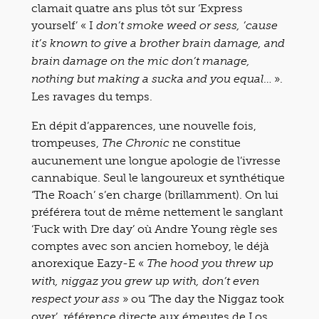
clamait quatre ans plus tôt sur ‘Express
yourself’ « I
don’t smoke weed or sess, ’cause
it’s known to give a brother brain damage, and
brain damage on the mic don’t manage,
… ».
nothing but making a sucka and you equal
Les ravages du temps.
En dépit d’apparences, une nouvelle fois,
trompeuses,
ne constitue
The Chronic
aucunement une longue apologie de l’ivresse
cannabique. Seul le langoureux et synthétique
‘The Roach’ s’en charge (brillamment). On lui
préférera tout de même nettement le sanglant
‘Fuck with Dre day’ où Andre Young règle ses
comptes avec son ancien homeboy, le déjà
anorexique Eazy-E «
The hood you threw up
with, niggaz you grew up with, don’t even
» ou ‘The day the Niggaz took
respect your ass
over’, référence directe aux émeutes de Los