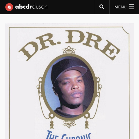
MENU
Abcdr du Son