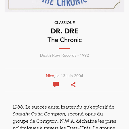
CLASSIQUE
DR. DRE
The Chronic
Death Row Records
- 1992
Nico
, le 13 juin 2004
1988. Le succès aussi inattendu qu’explosif de
, second opus du
Straight Outta Compton
groupe de Compton, N.W.A, déchaîne les pires
polémiques à travers les Etats-Unis. Le groupe,