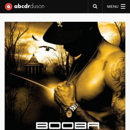
MENU
Abcdr du Son