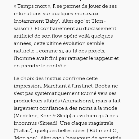
« Temps mort »
, il se permet de jouer de ses
intonations sur quelques morceaux
(notamment ‘Baby’, ‘Alter ego’ et ‘Hors-
saison’). Et contrairement au durcissement
artificiel de son flow opéré voilà quelques
années, cette ultime évolution semble
naturelle… comme si, au fil des projets,
l’homme avait fini par rattraper le rappeur et
en prendre le contrôle.
Le choix des instrus confirme cette
impression. Marchant à l’instinct, Booba ne
s’est pas systématiquement tourné vers ses
producteurs attitrés (Animalsons), mais a fait
largement confiance à des noms à la mode
(Medeline, Kore & Skalp) aussi bien qu’à des
inconnus (Skread). Une claque magistrale
(‘Tallac’), quelques belles idées (‘Bâtiment C’,
‘Mon son’, ‘Alter ego’), beaucoup de sonorités