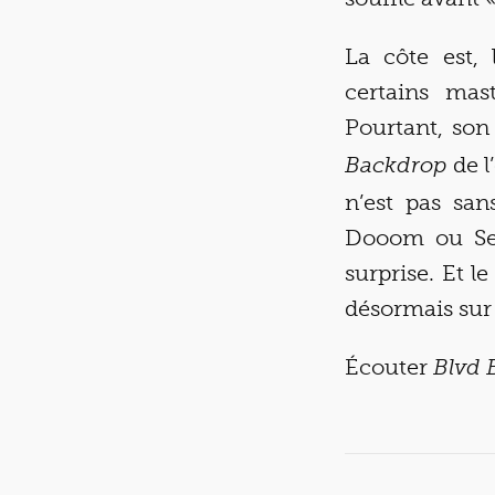
La côte est, 
certains mas
Pourtant, son
de l
Backdrop
n’est pas san
Dooom ou Sex 
surprise. Et 
désormais sur 
Écouter
Blvd