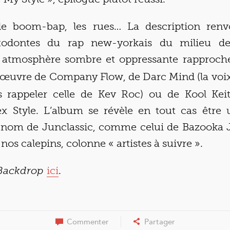
le boom-bap, les rues… La description renv
todontes du rap new-yorkais du milieu d
 atmosphère sombre et oppressante rapproche
’œuvre de Company Flow, de Darc Mind (la voix
s rappeler celle de Kev Roc) ou de Kool Ke
Style. L’album se révèle en tout cas être 
le nom de Junclassic, comme celui de Bazooka J
nos calepins, colonne « artistes à suivre ».
ici
.
 Backdrop
Commenter
Partager