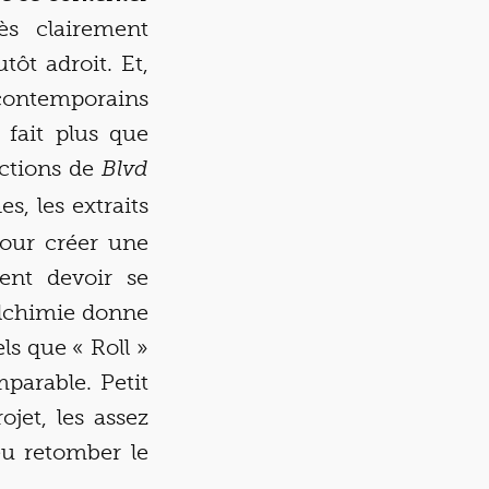
s clairement
ôt adroit. Et,
s contemporains
 fait plus que
uctions de
Blvd
s, les extraits
pour créer une
ent devoir se
alchimie donne
ls que « Roll »
parable. Petit
jet, les assez
u retomber le