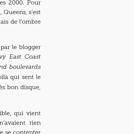
ées 2000. Pour
, Queens, s’est
ais de l’ombre
par le blogger
vy East Coast
nd boulevards
ilà qui sent le
ès bon disque,
ible, qui vient
’avaient rien
de se contenter