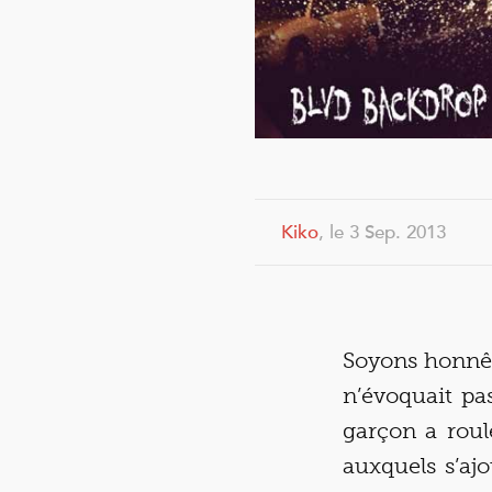
Kiko
, le 3 Sep. 2013
Soyons honnêt
n’évoquait pa
garçon a roulé
auxquels s’aj