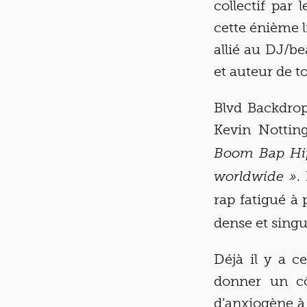
collectif par
cette énième l
allié au DJ/b
et auteur de t
Blvd Backdrop
Kevin Nottin
Boom Bap Hip
.
worldwide »
rap fatigué à 
dense et singul
Déjà il y a ce
donner un cô
d’anxiogène à 