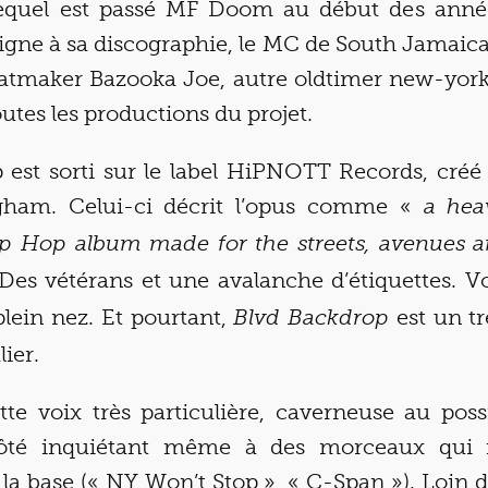
 lequel est passé MF Doom au début des ann
igne à sa discographie, le MC de South Jamaica
eatmaker Bazooka Joe, autre oldtimer new-york
outes les productions du projet.
 est sorti sur le label HiPNOTT Records, créé 
gham. Celui-ci décrit l’opus comme «
a hea
 Hop album made for the streets, avenues a
 Des vétérans et une avalanche d’étiquettes. Vo
plein nez. Et pourtant,
est un tr
Blvd Backdrop
ier.
tte voix très particulière, caverneuse au poss
té inquiétant même à des morceaux qui n
la base (« NY Won’t Stop », « C-Span »). Loin 