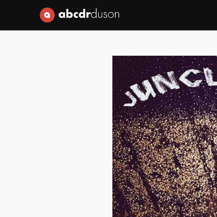
Abcdr du Son