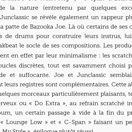
e la nature (entretenu par quelques excè
 Junclassic se révèle également un rappeur plut
a la patte de Bazooka Joe. Là où certains de se
lus de drums pour construire leurs instrus, lui
akbeat le socle de ses compositions. Les prod
lent en effet par leur minimalisme : les scratche
boucles discrètes, tout est savamment choisi 
de et suffocante. Joe et Junclassic semblai
nt leurs registres sont complémentaires. Cette 
elques morceaux particulièrement plaisants, te
nerveux ou « Do Extra », au refrain scratché im
lbum, un certain passage à vide à la fin du pro
 « Lounge Low » et « C-Span » faisant un pe
 My Style », épilogue plutôt réussi.