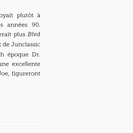
oyait plutôt à
es années 90.
rait plus
Blvd
 de Junclassic
ith époque Dr.
une excellente
oe, figureront