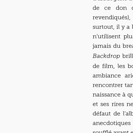
de ce don d
revendiqués),
surtout, il y 
n’utilisent p
jamais du bre
bril
Backdrop
de film, les 
ambiance ari
rencontrer ta
naissance à qu
et ses rires 
défaut de l’a
anecdotiques
soufflé avant «