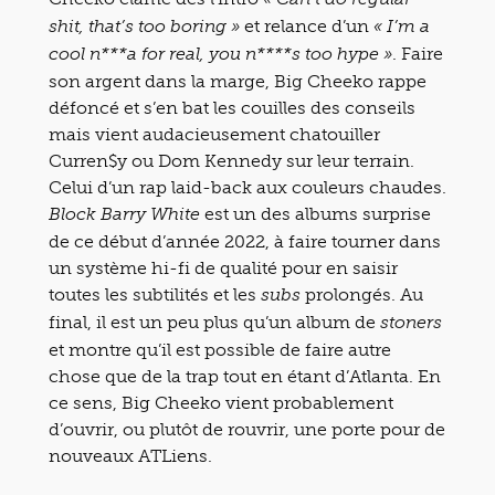
et relance d’un
shit, that’s too boring »
« I’m a
. Faire
cool n***a for real, you n****s too hype »
son argent dans la marge, Big Cheeko rappe
défoncé et s’en bat les couilles des conseils
mais vient audacieusement chatouiller
Curren$y ou Dom Kennedy sur leur terrain.
Celui d’un rap laid-back aux couleurs chaudes.
est un des albums surprise
Block Barry White
de ce début d’année 2022, à faire tourner dans
un système hi-fi de qualité pour en saisir
toutes les subtilités et les
prolongés. Au
subs
final, il est un peu plus qu’un album de
stoners
et montre qu’il est possible de faire autre
chose que de la trap tout en étant d’Atlanta. En
ce sens, Big Cheeko vient probablement
d’ouvrir, ou plutôt de rouvrir, une porte pour de
nouveaux ATLiens.