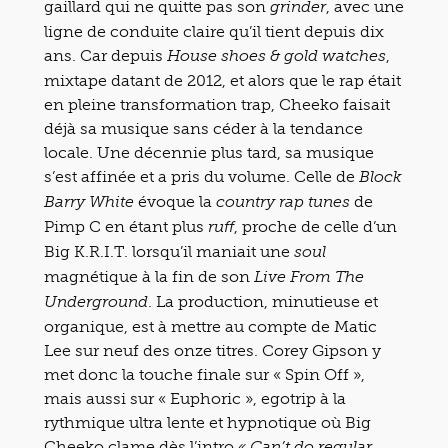
gaillard qui ne quitte pas son
, avec une
grinder
ligne de conduite claire qu’il tient depuis dix
ans. Car depuis
,
House shoes & gold watches
mixtape datant de 2012, et alors que le rap était
en pleine transformation trap, Cheeko faisait
déjà sa musique sans céder à la tendance
locale. Une décennie plus tard, sa musique
s’est affinée et a pris du volume. Celle de
Block
évoque la
de
Barry White
country rap tunes
Pimp C en étant plus
, proche de celle d’un
ruff
Big K.R.I.T. lorsqu’il maniait une
soul
magnétique à la fin de son
Live From The
. La production, minutieuse et
Underground
organique, est à mettre au compte de Matic
Lee sur neuf des onze titres. Corey Gipson y
met donc la touche finale sur « Spin Off »,
mais aussi sur « Euphoric », egotrip à la
rythmique ultra lente et hypnotique où Big
Cheeko clame dès l’intro
« Can’t do regular