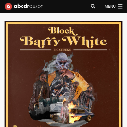
MENU
Abcdr du Son