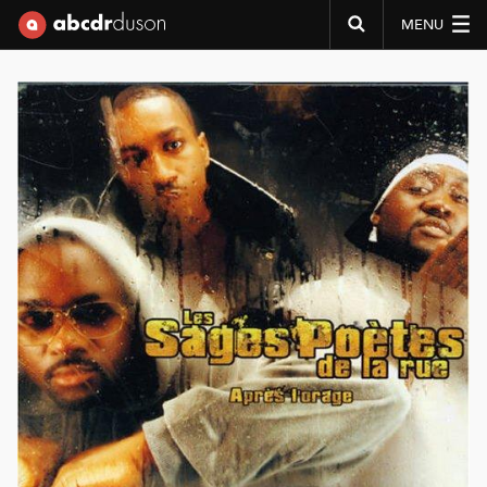
MENU
Abcdr du Son