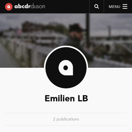
MENU
Abcdr du Son
Emilien LB
2 publications