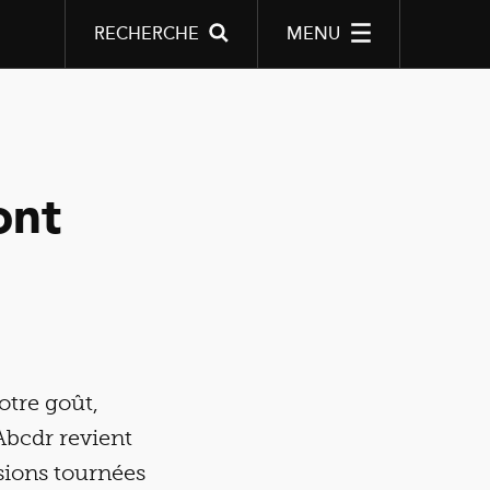
RECHERCHE
MENU
ont
otre goût,
Abcdr revient
sions tournées