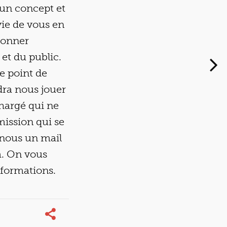
 un concept et
ie de vous en
 donner
 et du public.
le point de
dra nous jouer
hargé qui ne
mission qui se
-nous un mail
m. On vous
nformations.