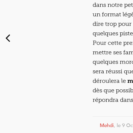
dans notre pet
un format lég
dire trop pour
quelques piste
Pour cette pre
mettre ses fa
quelques morc
sera réussi qu
déroulera le
m
dès que possib
répondra dans
Mehdi
, le 9 O