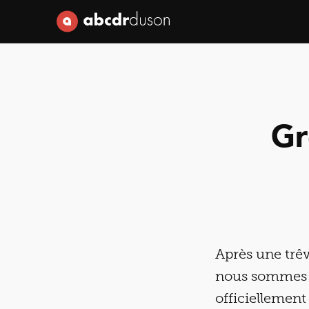
Abcdr du Son
Gr
Après une trêv
nous sommes h
officiellement