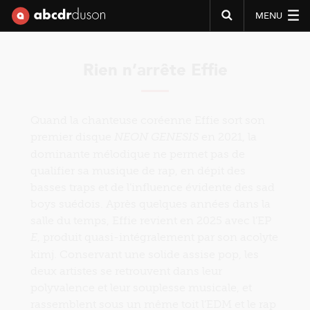
MENU
Abcdr du Son
Rien n’arrête Effie
Quand la chanteuse coréenne Effie sort son
premier disque
en 2021, la
NEON GENESIS
dominante mélodique ne permet pas de
qualifier sa musique de rap, en dépit des
basses traps et de l’influence évidente des sad
boys suédois. Après quelques années dans la
salle du temps, Effie revient en 2025 avec l’EP
, produit quasi-intégralement par son acolyte
E
kimj. Conservant une solide assise pop, les
deux artistes se retrouvent dans leur
polyvalence et leur souplesse musicale, et
rassemblent sous un même toit l’EDM et le rap