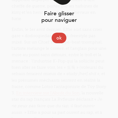
cheffe de guerre, portée par les turbines de
kimj et les hennissements de chevaux en
Faire glisser
furie.
pour naviguer
Enfin, le 1er avril dernier, Effie sort sans crier
gare « dodoogiedae », simili-freestyle pas
ok
mixé. Sur un Chief Keef type-beat triomphal,
l’artiste mélange le coréen et l’anglais pour une
mise au point sans détours, entre le troll et la
menace : l’industrie K-Pop qui la sollicite peut
bien aller se faire voir, les « 도둑 » (voleurs) du
refrain feraient mieux de «
», et
study [her] shit
les présumés méchants sentent en réalité la
fraise, comme Lotso l’antagoniste de Toy Story
3.
En interview sur l’Abcdr du Son
, la nouvelle
star du rap français La Rvfleuze déclarait «
Je
ne peux pas faire que du rap, il faut ouvrir
. » Effie a pour sa part ouvert au rap, et à
aussi