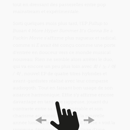
tout en dressant des passerelles entre pop
mainstream et expérimentale.
Sorti quelques mois plus tard, l’EP
Pullup to
Busan 4 More Hyper Summer It’s Gonna Be a
s’affirme plus rugueux et radical,
Fuckin Movie
comme si
avait été conçu comme une porte
E
d’entrée en douceur vers ce monde musical
nouveau. Rien ne semble alors arrêter le duo,
qui va encore un peu plus loin avec
희 / 노 / 애
, nouvel EP de quatre titres hybrides et
/ 락
avant-gardistes réalisé avec leur comparse
audiogoth. Tout en faisant bon usage de son
aisance harmonique, Effie s’y affirme encore
davantage en tant que rappeuse, jouant du
contraste entre sa voix vulnérable et son
charisme au micro. Sorti pour la nouvelle
année lunaire, le fiévreux « Red Horse » voit la
rappeuse déployer l’aura autoritaire d’une