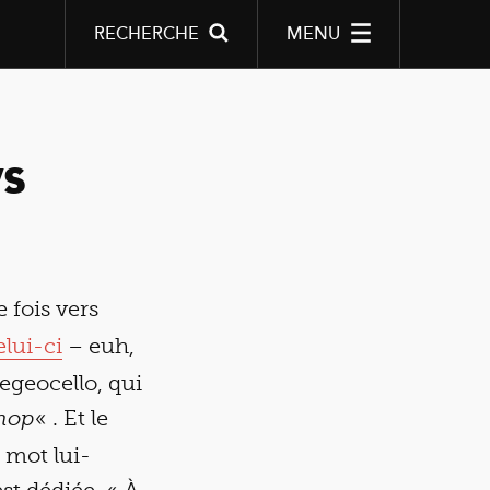
RECHERCHE
MENU
s
e fois vers
elui-ci
– euh,
egeocello, qui
« . Et le
-hop
 mot lui-