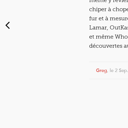
même y revient
chiper à chope
fur et à mesur
Lamar, OutKas
et même Whodi
découvertes a
Greg
, le 2 Sep