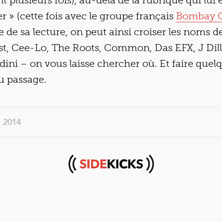
 plusieurs fois), au-delà de la rubrique qui lui e
r » (cette fois avec le groupe français
Bombay O
e de sa lecture, on peut ainsi croiser les noms 
t, Cee-Lo, The Roots, Common, Das EFX, J Dil
ni – on vous laisse chercher où. Et faire quel
u passage.
. 2014
Sidekicks