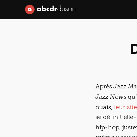
Abcdr du Son
Après
Jazz M
qu’
Jazz News
ouais,
leur site
se définit e
hip-hop, juste