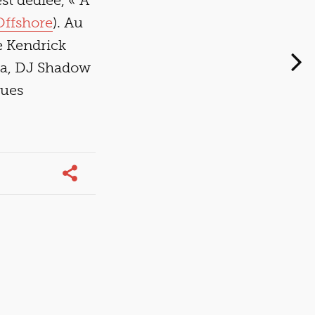
st dédiée, « À
ffshore
). Au
de Kendrick
la, DJ Shadow
ques