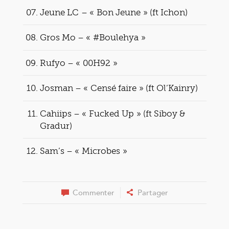
Jeune LC – « Bon Jeune » (ft Ichon)
Gros Mo – « #Boulehya »
Rufyo – « 00H92 »
Josman – « Censé faire » (ft Ol’Kainry)
Cahiips – « Fucked Up » (ft Siboy &
Gradur)
Sam’s – « Microbes »
Commenter
Partager