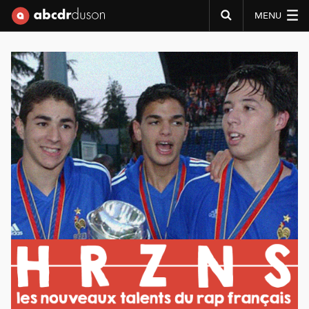
MENU
Abcdr du Son