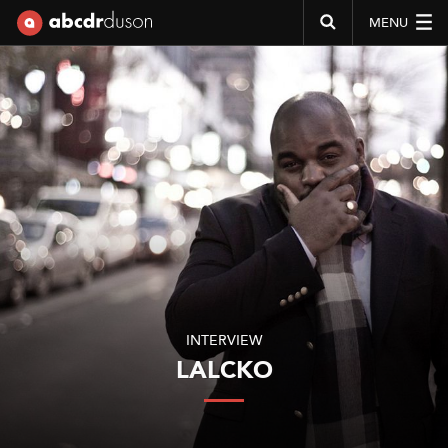
MENU
Abcdr du Son
INTERVIEW
LALCKO