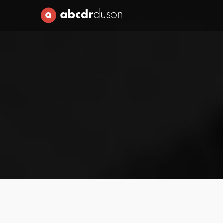
Abcdr du Son