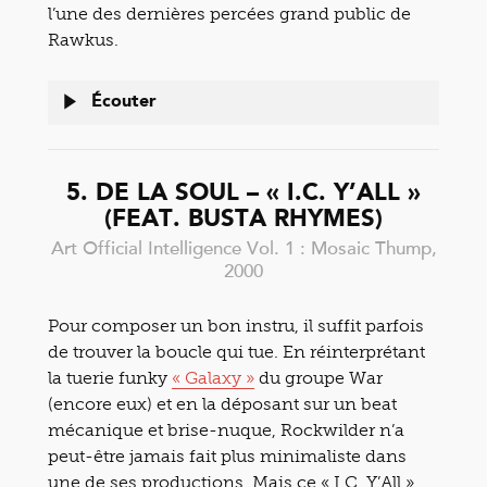
l’une des dernières percées grand public de
Rawkus.
Écouter
5. DE LA SOUL – « I.C. Y’ALL »
(FEAT. BUSTA RHYMES)
Art Official Intelligence Vol. 1 : Mosaic Thump,
2000
Pour composer un bon instru, il suffit parfois
de trouver la boucle qui tue. En réinterprétant
la tuerie funky
« Galaxy »
du groupe War
(encore eux) et en la déposant sur un beat
mécanique et brise-nuque, Rockwilder n’a
peut-être jamais fait plus minimaliste dans
une de ses productions. Mais ce « I.C. Y’All »