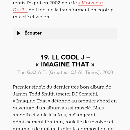
repris l’esprit en 2002 pour le
« Monsieur
Qui ? »
de Lino, en la transformant en égotrip
musclé et violent.
Écouter
19. LL COOL J –
« IMAGINE THAT »
The G.O.A.T. (Greatest Of All Times), 2000
Premier single du dernier très bon album de
James Todd Smith (merci DJ Scratch),
« Imagine That » détonne au premier abord en
ouverture d’un album aussi musclé. Mais
smooth et virile à la fois, mélangeant
gémissement féminin, roulette de revolver et
gimmick de guitare funky, la composition de