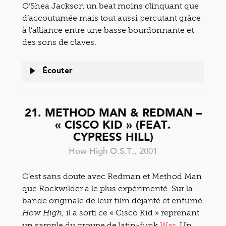
O’Shea Jackson un beat moins clinquant que
d’accoutumée mais tout aussi percutant grâce
à l’alliance entre une basse bourdonnante et
des sons de claves.
Écouter
21. METHOD MAN & REDMAN –
« CISCO KID » (FEAT.
CYPRESS HILL)
How High O.S.T., 2001
C’est sans doute avec Redman et Method Man
que Rockwilder a le plus expérimenté. Sur la
bande originale de leur film déjanté et enfumé
, il a sorti ce « Cisco Kid » reprenant
How High
un sample du groupe de latin-funk
War
. Un