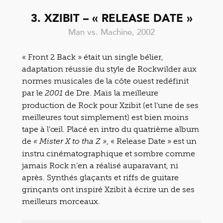
3. XZIBIT – « RELEASE DATE »
Man vs. Machine, 2002
« Front 2 Back » était un single bélier,
adaptation réussie du style de Rockwilder aux
normes musicales de la côte ouest redéfinit
par le
de Dre. Mais la meilleure
2001
production de Rock pour Xzibit (et l’une de ses
meilleures tout simplement) est bien moins
tape à l’œil. Placé en intro du quatrième album
de
, « Release Date » est un
« Mister X to tha Z »
instru cinématographique et sombre comme
jamais Rock n’en a réalisé auparavant, ni
après. Synthés glaçants et riffs de guitare
grinçants ont inspiré Xzibit à écrire un de ses
meilleurs morceaux.