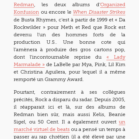
Redman
, les deux albums d’
Organized
Konfusion
ou encore le
When Disaster Strikes
de Busta Rhymes, c’est à partir de 1999 et « Da
Rockwilder » pour Meth et Red que Rock est
devenu l’un des hommes forts de la
production U.S.. Une bonne cote qui
l’amènera à produire des gros cartons pop,
dont l’incontournable reprise du
« Lady
Marmalade »
de LaBelle par Mya, Pink, Lil Kim
et Christina Aguilera, pour lequel il a même
remporté un Grammy Award.
Pourtant, contrairement à ses collègues
précités, Rock a disparu du radar. Depuis 2005,
il réapparait ici et là, sur des albums de
Redman bien sûr, mais aussi Kelis, Beanie
Sigel, ou 50 Cent. Il a également ouvert
un
marché virtuel de beats
ou a pensé un temps à
passer au rap chrétien (il a été élevé par une