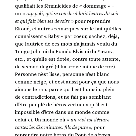
qualifiait les féminicides de « dommage » –
un
« rap poli, qui se couche à huit heures du soir
et qui fait bien ses devoirs »
pour reprendre
Ekoué, et autres remarques sur le fait qu’elles
connaissent « Baby » par coeur, sachez, déjà,
que l’autrice de ces mots n’a jamais voulu du
Tengo John ni du Roméo Elvis ni du Yuzmv,
etc., et qu’elle est dotée, contre toute attente,
de second degré (il lui arrive même de rire).
Personne n’est lisse, personne n’est blanc
comme neige, et c’est aussi pour ça que nous
aimons le rap, parce qu’il est humain, plein
de contradictions, et ne fait pas semblant
d’être peuplé de héros vertueux qu’il est
impossible d’être dans un monde comme
celui-ci. Un monde où
«
un viol est déclaré
toutes les dix minutes, fils de pute
», pour
reprendre notre héros du Pont-de-sèvres