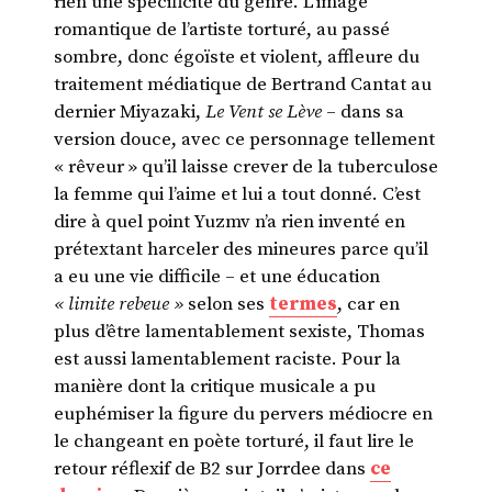
rien une spécificité du genre. L’image
romantique de l’artiste torturé, au passé
sombre, donc égoïste et violent, affleure du
traitement médiatique de Bertrand Cantat au
dernier Miyazaki,
Le Vent se Lève
– dans sa
version douce, avec ce personnage tellement
« rêveur » qu’il laisse crever de la tuberculose
la femme qui l’aime et lui a tout donné. C’est
dire à quel point Yuzmv n’a rien inventé en
prétextant harceler des mineures parce qu’il
a eu une vie difficile – et une éducation
« limite rebeue »
selon ses
termes
, car en
plus d’être lamentablement sexiste, Thomas
est aussi lamentablement raciste. Pour la
manière dont la critique musicale a pu
euphémiser la figure du pervers médiocre en
le changeant en poète torturé, il faut lire le
retour réflexif de B2 sur Jorrdee dans
ce