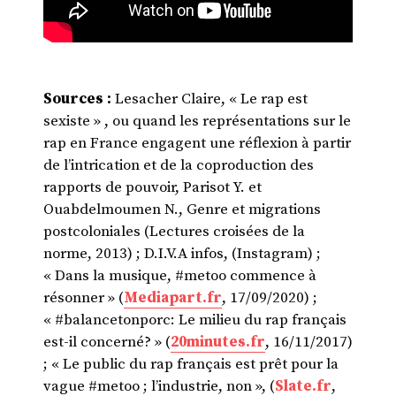
Sources :
Lesacher Claire, « Le rap est
sexiste » , ou quand les représentations sur le
rap en France engagent une réflexion à partir
de l’intrication et de la coproduction des
rapports de pouvoir, Parisot Y. et
Ouabdelmoumen N., Genre et migrations
postcoloniales (Lectures croisées de la
norme, 2013) ; D.I.V.A infos, (Instagram) ;
« Dans la musique, #metoo commence à
résonner » (
Mediapart.fr
, 17/09/2020) ;
« #balancetonporc: Le milieu du rap français
est-il concerné? » (
20minutes.fr
, 16/11/2017)
; « Le public du rap français est prêt pour la
vague #metoo ; l’industrie, non », (
Slate.fr
,