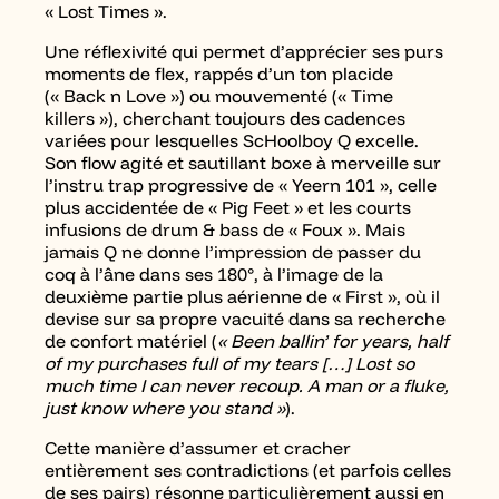
« Lost Times ».
Une réflexivité qui permet d’apprécier ses purs
moments de flex, rappés d’un ton placide
(« Back n Love ») ou mouvementé (« Time
killers »), cherchant toujours des cadences
variées pour lesquelles ScHoolboy Q excelle.
Son flow agité et sautillant boxe à merveille sur
l’instru trap progressive de « Yeern 101 », celle
plus accidentée de « Pig Feet » et les courts
infusions de drum & bass de « Foux ». Mais
jamais Q ne donne l’impression de passer du
coq à l’âne dans ses 180°, à l’image de la
deuxième partie plus aérienne de « First », où il
devise sur sa propre vacuité dans sa recherche
de confort matériel (
« Been ballin’ for years, half
of my purchases full of my tears […] Lost so
much time I can never recoup. A man or a fluke,
just know where you stand »
).
Cette manière d’assumer et cracher
entièrement ses contradictions (et parfois celles
de ses pairs) résonne particulièrement aussi en