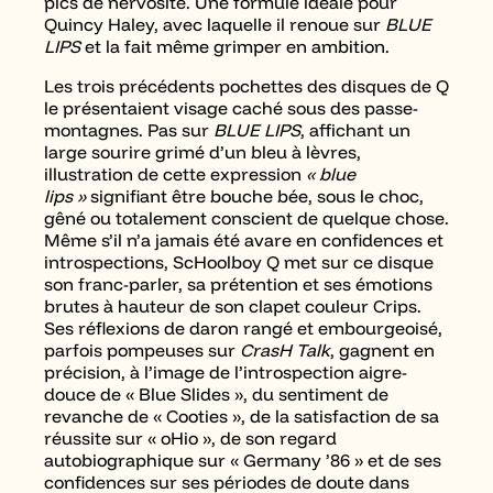
pics de nervosité. Une formule idéale pour
Quincy Haley, avec laquelle il renoue sur
BLUE
LIPS
et la fait même grimper en ambition.
Les trois précédents pochettes des disques de Q
le présentaient visage caché sous des passe-
montagnes. Pas sur
BLUE LIPS
, affichant un
large sourire grimé d’un bleu à lèvres,
illustration de cette expression
« blue
lips »
signifiant être bouche bée, sous le choc,
gêné ou totalement conscient de quelque chose.
Même s’il n’a jamais été avare en confidences et
introspections, ScHoolboy Q met sur ce disque
son franc-parler, sa prétention et ses émotions
brutes à hauteur de son clapet couleur Crips.
Ses réflexions de daron rangé et embourgeoisé,
parfois pompeuses sur
CrasH Talk
, gagnent en
précision, à l’image de l’introspection aigre-
douce de « Blue Slides », du sentiment de
revanche de « Cooties », de la satisfaction de sa
réussite sur « oHio », de son regard
autobiographique sur « Germany ’86 » et de ses
confidences sur ses périodes de doute dans