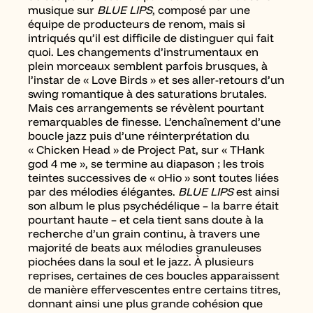
musique sur
BLUE LIPS
, composé par une
équipe de producteurs de renom, mais si
intriqués qu’il est difficile de distinguer qui fait
quoi. Les changements d’instrumentaux en
plein morceaux semblent parfois brusques, à
l’instar de « Love Birds » et ses aller-retours d’un
swing romantique à des saturations brutales.
Mais ces arrangements se révèlent pourtant
remarquables de finesse. L’enchaînement d’une
boucle jazz puis d’une réinterprétation du
« Chicken Head » de Project Pat, sur « THank
god 4 me », se termine au diapason ; les trois
teintes successives de « oHio » sont toutes liées
par des mélodies élégantes.
BLUE LIPS
est ainsi
son album le plus psychédélique – la barre était
pourtant haute – et cela tient sans doute à la
recherche d’un grain continu, à travers une
majorité de beats aux mélodies granuleuses
piochées dans la soul et le jazz. À plusieurs
reprises, certaines de ces boucles apparaissent
de manière effervescentes entre certains titres,
donnant ainsi une plus grande cohésion que