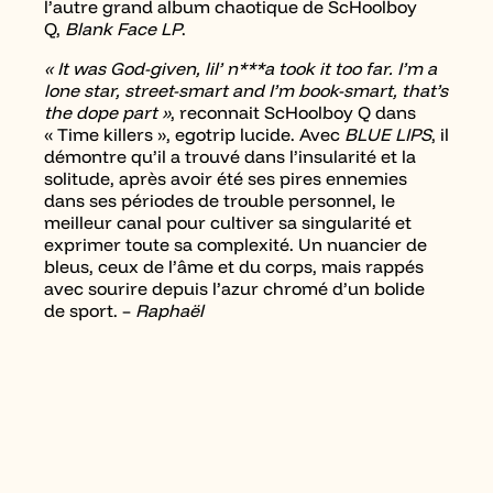
l’autre grand album chaotique de ScHoolboy
Q,
Blank Face LP
.
« It was God-given, lil’ n***a took it too far. I’m a
lone star, street-smart and I’m book-smart, that’s
the dope part »
, reconnait ScHoolboy Q dans
« Time killers », egotrip lucide. Avec
BLUE LIPS
, il
démontre qu’il a trouvé dans l’insularité et la
solitude, après avoir été ses pires ennemies
dans ses périodes de trouble personnel, le
meilleur canal pour cultiver sa singularité et
exprimer toute sa complexité. Un nuancier de
bleus, ceux de l’âme et du corps, mais rappés
avec sourire depuis l’azur chromé d’un bolide
de sport. –
Raphaël