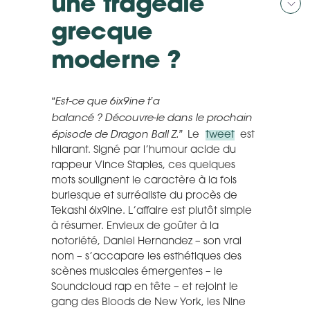
une
tragédie
grecque
moderne
?
“Est-ce que 6ix9ine t’a
balancé ? Découvre-le dans le prochain
épisode de Dragon Ball Z.”
Le
tweet
est
hilarant. Signé par l’humour acide du
rappeur Vince Staples, ces quelques
mots soulignent le caractère à la fois
burlesque et surréaliste du procès de
Tekashi 6ix9ine. L’affaire est plutôt simple
à résumer. Envieux de goûter à la
notoriété, Daniel Hernandez – son vrai
nom – s’accapare les esthétiques des
scènes musicales émergentes – le
Soundcloud rap en tête – et rejoint le
gang des Bloods de New York, les Nine