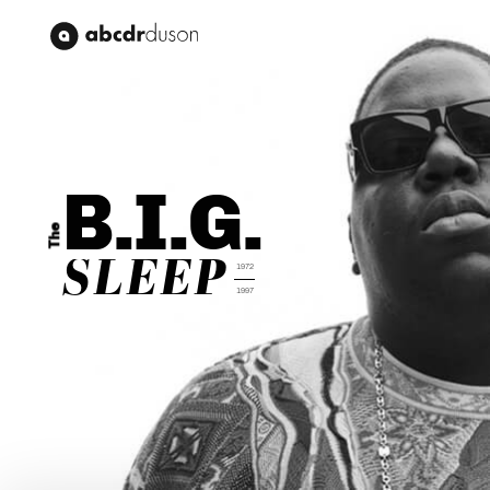
Abcdr du Son
B.I.G.
The
SLEEP
1972
1997