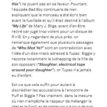
this”
) ne jouent pas en sa faveur. Pourtant,
l’équipée Bad Boy continuera de nier,
expliquant que le morceau a été écrit bien
avant la fusillade et qu’il était destiné à l’album
“My Life”
de Mary J. Blige, avant d’en être
retiré car jugé trop violent pour un disque de
R’n’B. En y regardant de plus près, on
remarque également que plusieurs passages
de
“Who Shot Ya?”
sont en contradiction avec
l’idée d’un diss-track adressé à Tupac. Biggie y
raconte notamment le kidnapping de la fille de
son opposant (
“Slaughter, electrical tape
around your daughter”
), or Tupac n’a jamais
eu d’enfant.
Est-ce que cela suffit pour autant à
discréditer les accusations à l’encontre de
Puff et Biggie ? Pas vraiment, dans la mesure
où rien n’empêche le rappeur de mélanger le
réel et le fictif, et de parler tour à tour de son