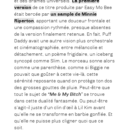
et des drames universels.
La première
version
de ce titre produite par Easy Mo Bee
était bercée par
un sample de Minnie
Riperton
, apportant une douceur frontale et
une compassion rythmée, presque absentes
de la version finalement retenue. En fait, Puff
Daddy avait une autre vision plus orchestrale
et cinématographiée, entre mélancolie et
détachement, un poème frigidaire, un iceberg
syncopé comme Slim. Le morceau sonne alors
comme une parenthèse, comme si Biggie ne
pouvait que goûter à cette vie-là, cette
sérénité reposante quand on protège ton dos
des grosses gouttes de pluie. Peut-être que
tout le sujet de
“Me & My Bitch”
se trouve
dans cette dualité fantasmée. Ou peut-être
s’agit-il juste d’un clin d’œil à Lil Kim avant
qu’elle ne se transforme en barbie gonflée. Et
qu’elle ne puisse plus cligner quoi que ce
soit.