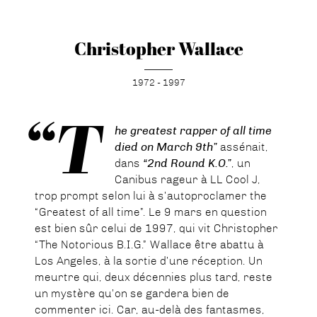
Christopher Wallace
1972 - 1997
“T
he greatest rapper of all time
died on March 9th”
assénait,
dans
“2nd Round K.O.”
, un
Canibus rageur à LL Cool J,
trop prompt selon lui à s’autoproclamer the
“Greatest of all time”. Le 9 mars en question
est bien sûr celui de 1997, qui vit Christopher
“The Notorious B.I.G.” Wallace être abattu à
Los Angeles, à la sortie d’une réception. Un
meurtre qui, deux décennies plus tard, reste
un mystère qu’on se gardera bien de
commenter ici. Car, au-delà des fantasmes,