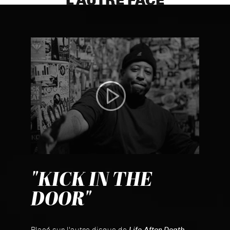
L'AUTRE FACE
"KICK IN THE
DOOR"
Placé sur l'autre disque de
Life After Death
,