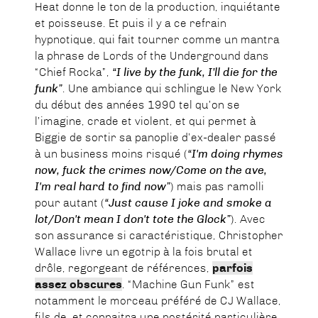
Heat donne le ton de la production, inquiétante
et poisseuse. Et puis il y a ce refrain
hypnotique, qui fait tourner comme un mantra
la phrase de Lords of the Underground dans
“Chief Rocka”,
“I live by the funk, I’ll die for the
funk”
. Une ambiance qui schlingue le New York
du début des années 1990 tel qu’on se
l’imagine, crade et violent, et qui permet à
Biggie de sortir sa panoplie d’ex-dealer passé
à un business moins risqué (
“I'm doing rhymes
now, fuck the crimes now/Come on the ave,
I'm real hard to find now”
) mais pas ramolli
pour autant (
“Just cause I joke and smoke a
lot/Don't mean I don't tote the Glock”
). Avec
son assurance si caractéristique, Christopher
Wallace livre un egotrip à la fois brutal et
drôle, regorgeant de références,
parfois
assez obscures
. “Machine Gun Funk” est
notamment le morceau préféré de CJ Wallace,
fils de, et connaitra une postérité particulière