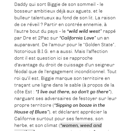
Daddy qui sort Biggie de son sommeil - le
bosseur ambitieux déjà aux aguets, et le
bulleur talentueux au fond de son lit. La raison
de ce réveil ? Partir en contrée ennemie, à
l'autre bout du pays - le
“wild wild west”
rappé
par Dre et 2Pac sur
“California Love”
un an
auparavant. De l'amour pour le “Golden State”,
Notorious B.I.G. en a aussi. Mais l'affection
dont il est question ici se rapproche
d'avantage du droit de cuissage d'un seigneur
féodal que de l'engagement inconditionnel. Tout
roi qu'il est, Biggie marque son territoire en
traçant une ligne dans le sable (à propos de la
côte Est :
“I live out there, so don't go there”
),
narguant ses adversaires de festoyer sur leur
propre territoire (
“Sipping on booze in the
House of Blues”
), et déclarant apprécier la
Californie surtout pour ses femmes, son
herbe, et son climat (
“women, weed and