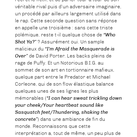
véritable rival puis d’un adversaire imaginaire,
un procédé par ailleurs largement utilisé dans
le rap. Cette seconde question sans réponse
en appelle une troisième : sans cette triste
polémique, reste t-il quelque chose de
“Who
Shot Ya?”
? Assurément oui. Un sample
malicieux du
“I’m Afraid the Masquerade is
Over”
de David Porter. Les backs pleins de
rage de Puffy. Et un Notorious B.I.G. au
sommet de son art en tortionnaire mafieux,
quelque part entre le Predator et Michael
Corleone, qui de son flow élastique balance
quelques unes de ses lignes les plus
mémorables (
“I can hear sweat trickling down
your cheek/Your heartbeat sound like
Sasquatch feet/Thundering, shaking the
concrete”
) dans une ambiance de fin du
monde. Reconnaissons que cette
interprétation a, tout de même, un peu plus de