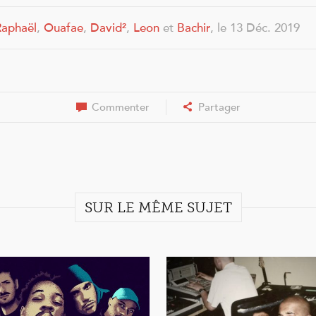
Raphaël
,
Ouafae
,
David²
,
Leon
et
Bachir
, le 13 Déc. 2019
Commenter
Partager
SUR LE MÊME SUJET